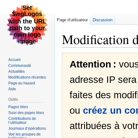
Page d’utilisateur
Discussion
Modification 
Aller
Aller
Accueil
Attention :
vous
à
à
Communauté
la
la
Actualités
navigation
recherche
adresse IP sera 
Modifications récentes
Page au hasard
Aide
faites des modif
Outils
Pages liées
ou
créez un c
Suivi des pages liées
Contributions de
l’utilisateur
attribuées à votr
Journaux d’opérations
Voir les groupes de