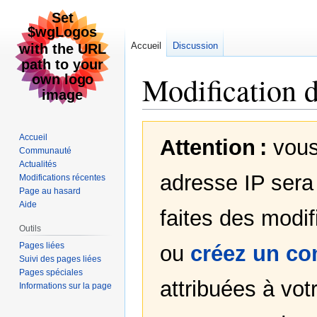
Accueil
Discussion
Modification 
Aller
Aller
Accueil
Attention :
vous
à
à
Communauté
la
la
Actualités
navigation
recherche
adresse IP sera 
Modifications récentes
Page au hasard
Aide
faites des modif
Outils
Pages liées
ou
créez un c
Suivi des pages liées
Pages spéciales
attribuées à votr
Informations sur la page